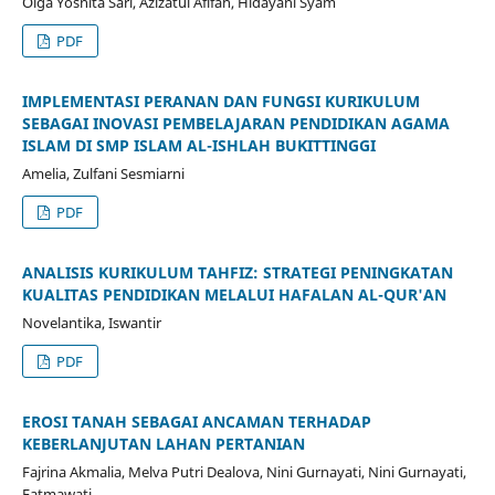
Olga Yosnita Sari, Azizatul Afifah, Hidayani Syam
PDF
IMPLEMENTASI PERANAN DAN FUNGSI KURIKULUM
SEBAGAI INOVASI PEMBELAJARAN PENDIDIKAN AGAMA
ISLAM DI SMP ISLAM AL-ISHLAH BUKITTINGGI
Amelia, Zulfani Sesmiarni
PDF
ANALISIS KURIKULUM TAHFIZ: STRATEGI PENINGKATAN
KUALITAS PENDIDIKAN MELALUI HAFALAN AL-QUR'AN
Novelantika, Iswantir
PDF
EROSI TANAH SEBAGAI ANCAMAN TERHADAP
KEBERLANJUTAN LAHAN PERTANIAN
Fajrina Akmalia, Melva Putri Dealova, Nini Gurnayati, Nini Gurnayati,
Fatmawati