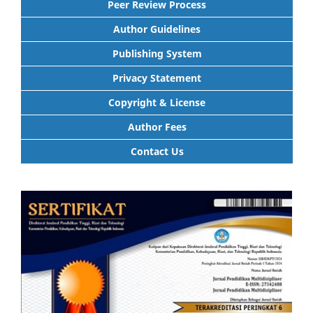
Peer Review Process
Author Guidelines
Publishing System
Privacy Statement
Copyright & License
Author Fees
Contact Us