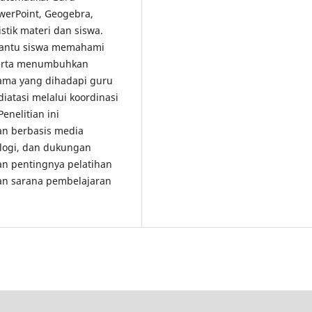
werPoint, Geogebra,
istik materi dan siswa.
bantu siswa memahami
 serta menumbuhkan
utama yang dihadapi guru
diatasi melalui koordinasi
enelitian ini
n berbasis media
ologi, dan dukungan
kan pentingnya pelatihan
n sarana pembelajaran