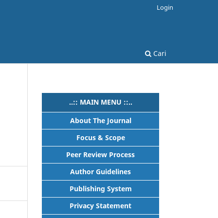
Login
Cari
..:: MAIN MENU ::..
About The Journal
Focus & Scope
Peer Review Process
Author Guidelines
Publishing System
Privacy Statement